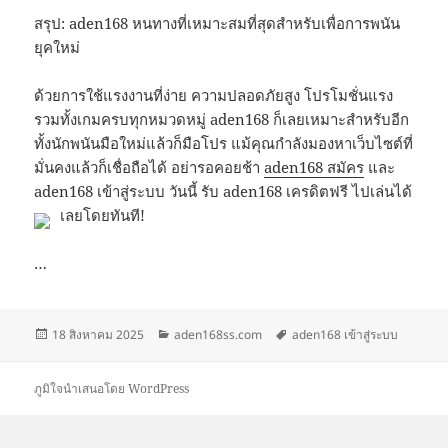
สรุป: aden168 หนทางที่เหมาะสมที่สุดสำหรับเพื่อการพนัน
ยุคใหม่
ด้วยการใช้แรงงานที่ง่าย ความปลอดภัยสูง โปรโมชั่นแรง
รวมทั้งเกมครบทุกหมวดหมู่ aden168 ก็เลยเหมาะสำหรับอีก
ทั้งนักพนันมือใหม่แล้วก็มือโปร แม้คุณกำลังมองหาเว็บไซต์ที่
มั่นคงแล้วก็เชื่อถือได้ อย่ารอคอยช้า
aden168 สมัคร
และ
aden168 เข้าสู่ระบบ วันนี้ รับ aden168 เครดิตฟรี ไปเล่นได้
เลยโดยทันที!
…
เขียน
หมวด
ป้าย
18 สิงหาคม 2025
aden168ss.com
aden168 เข้าสู่ระบบ
เมื่อ
หมู่
กำกับ
ภูมิใจนำเสนอโดย WordPress