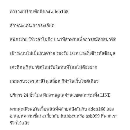
ตารางเปรียบข้อดีของ aden168
ลักษณะเด่น รายละเอียด
สมัครง่าย ใช้เวลาไม่ถึง 1 นาทีสำหรับเพื่อการสมัครสมาชิก
เข้าระบบไม่เป็นอันตราย รองรับ OTP และก็เข้ารหัสข้อมูล
เครดิตฟรี สมาชิกใหม่รับในทันทีโดยไม่ต้องฝาก
เกมครบวงจร คาสิโน สล็อต กีฬาในเว็บไซต์เดียว
บริการ 24 ชั่วโมง ทีมงานดูแลผ่านแชตสดรวมทั้ง LINE
หากคุณพึงพอใจเว็บพนันที่คล้ายคลึงกันกับ aden168 ลอง
อ่านบทความชี้แนะเกี่ยวกับ hubbet หรือ asb999 ที่พวกเรา
รีวิวไว้แล้ว