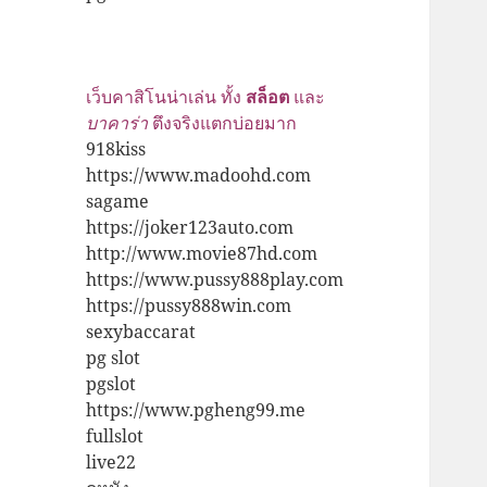
เว็บคาสิโนน่าเล่น ทั้ง
สล็อต
และ
บาคาร่า
ตึงจริงแตกบ่อยมาก
918kiss
https://www.madoohd.com
sagame
https://joker123auto.com
http://www.movie87hd.com
https://www.pussy888play.com
https://pussy888win.com
sexybaccarat
pg slot
pgslot
https://www.pgheng99.me
fullslot
live22