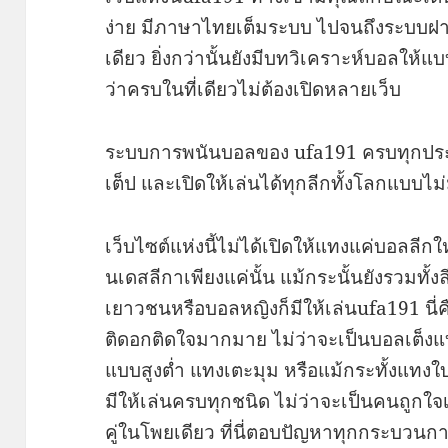
ง่าย มีภาษาไทยเต็มระบบ ไปจนถึงระบบฝาก
เดียว ยิ่งกว่านั้นยังมีบทวิเคราะห์บอลให้แ
ว่าครบในที่เดียวไม่ต้องเปิดหลายเว็บ
ระบบการพนันบอลของ ufa191 ครบทุกประเ
เต็ป และเปิดให้เล่นได้ทุกลีกทั้งโลกแบบไม
เว็บไซต์แห่งนี้ไม่ได้เปิดให้แทงแค่บอลลีกใ
นเดสลีกาเพียงแค่นั้น แม้กระนั้นยังรวมทั้ง
เยาวชนหรือบอลหญิงก็มีให้เล่นufa191 นี่
ติดอกติดใจมากมาย ไม่ว่าจะเป็นบอลเต็งแบ
แบบสูงต่ำ แทงเตะมุม หรือแม้กระทั้งแทงใบ
มีให้เล่นครบทุกชนิด ไม่ว่าจะเป็นคนถูก
คู่ในโพยเดียว ที่นี่ตอบปัญหาทุกกระบวนกา