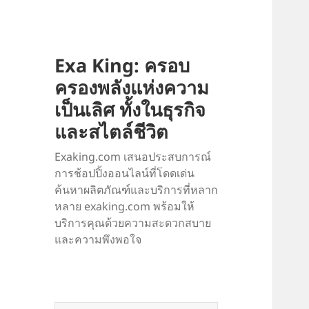
Exa King: ครอบ
ครองพลังแห่งความ
เป็นเลิศ ทั้งในธุรกิจ
และสไตล์ชีวิต
Exaking.com เสนอประสบการณ์
การช้อปปิ้งออนไลน์ที่โดดเด่น
ค้นหาผลิตภัณฑ์และบริการที่หลาก
หลาย exaking.com พร้อมให้
บริการคุณด้วยความสะดวกสบาย
และความพึงพอใจ