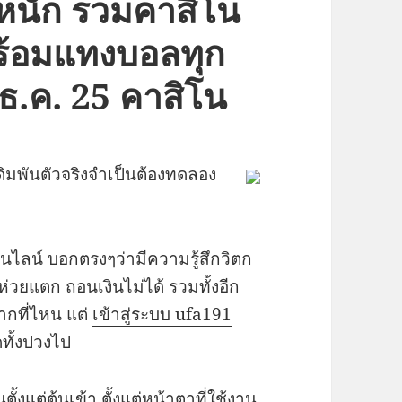
กหนัก รวมคาสิโน
พร้อมแทงบอลทุก
 ธ.ค. 25 คาสิโน
ดิมพันตัวจริงจำเป็นต้องทดลอง
นไลน์ บอกตรงๆว่ามีความรู้สึกวิตก
ำห่วยแตก ถอนเงินไม่ได้ รวมทั้งอีก
มจากที่ไหน แต่
เข้าสู่ระบบ ufa191
ทั้งปวงไป
ั้งแต่ต้นเข้า ตั้งแต่หน้าตาที่ใช้งาน