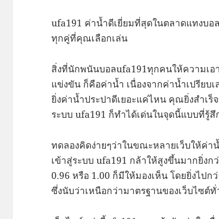
ufa191 ค่าน้ำดีเยี่ยมที่สุดในตลาดแทงบอล
ทุกคู่ที่คุณเลือกเล่น
สิ่งที่นักพนันบอลufa191ทุกคนให้ความเอ
แข่งขัน ก็คือค่าน้ำ เนื่องจากค่าน้ำเปรีย
ยิ่งค่าน้ำประปาดีเยอะแค่ไหน คุณยิ่งสำเร็จ
ระบบ ufa191 ก็ทำได้เด่นในจุดนี้แบบที่รู้สึ
ทดลองคิดง่ายๆว่าในขณะหลายเว็บให้ค่าน้ำอย
เข้าสู่ระบบ ufa191 กล้าให้สูงขึ้นมากยิ่งกว
0.96 หรือ 1.00 ก็มีให้มองเห็น โดยยิ่งไปก
ซึ่งนับว่าเหนือกว่ามาตรฐานของเว็บไซต์ทั