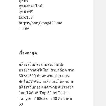
ดูหนัง
ดูหนังออนไลน์
ดูหนังฟรี
faro168
https://hongkong456.me
slot66
เรื่องล่าสุด
สล็อตเว็บตรง เกมสดภาพชัด
บรรยากาศพรีเมียม สายสล็อต ฝาก
60 รับ 300 ห้ามพลาด ฝาก-ถอน
อัตโนมัติ คัดมาแล้ว เล่นได้ทุกเกม
สล็อตเว็บตรง สมัครง่าย ลุ้นรางวัล
ใหญ่ได้ทันที Top 39 by Tosha
Tangtem168e.com 30 สิงหาคม
69