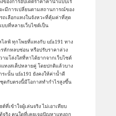
รื่องของการอัปเดตราคาค่าน้ำแบบเรี
น้ำจะมีการเปลี่ยนตามสถานการณ์ของ
ถเลือกแทงในจังหวะที่คุ้มค่าที่สุด
บแบบที่หลายเว็บไซต์เป็น
ลไลฟ์ ทุกโพยที่แทงกับ ufa191 ทาง
รหักหลบซ่อน หรือปรับราคาล่วง
คือความโล่งใสที่หาได้ยากจากเว็บไซต์
นการแทงสเต็ปหลายคู่ โดยปกติแล้วบาง
กระนั้น ufa191 ยังคงให้ค่าน้ำดี
ชุดกับตรงนี้มีโอกาสทำกำไรสูงขึ้น
ที่เข้าใจผู้เล่นจริง ไม่เอาเทียบ
ท้จริง คนใดที่เคยเจอปัญหาแทงถูก