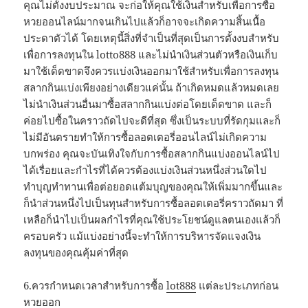
คุณไม่ตั้งงบประมาณ จะก่อให้คุณใช้เงินสำหรับเพื่อการซื้อ
หวยออนไลน์มากจนเกินไปแล้วก็อาจจะเกิดความสิ้นเนื้อ
ประดาตัวได้ โดยเหตุนี้สิ่งที่จำเป็นที่สุดเป็นการตั้งงบสำหรับ
เพื่อการลงทุนใน lotto888 และไม่นำเงินส่วนตัวหรือเงินเก็บ
มาใช้เด็ดขาดจึงควรแบ่งเงินออกมาใช้สำหรับเพื่อการลงทุน
สลากกินแบ่งเพียงอย่างเดียวแค่นั้น ถ้าเกิดหมดแล้วหมดเลย
ไม่นำเงินส่วนอื่นมาซื้อสลากกินแบ่งต่อโดยเด็ดขาด และก็
ค่อยไปซื้อในคราวถัดไปจะดีที่สุด ซึ่งเป็นระบบที่รัดกุมและก็
ไม่มีอันตรายทำให้การซื้อลอตเตอรี่ออนไลน์ไม่เกิดความ
บกพร่อง คุณจะบันเทิงใจกับการซื้อสลากกินแบ่งออนไลน์ไป
ได้เรื่อยและกำไรที่ได้ควรต้องแบ่งเงินส่วนหนึ่งส่วนใดไป
ทำบุญทำทานเพื่อต่อยอดแต้มบุญของคุณให้เพิ่มมากขึ้นและ
ก็นำส่วนหนึ่งไปเป็นทุนสำหรับการซื้อลอตเตอรี่คราวถัดมา ที่
เหลือก็นำไปเป็นผลกำไรที่คุณใช้ประโยชน์ดูแลตนเองแล้วก็
ครอบครัว แม้แบ่งอย่างนี้จะทำให้การบริหารจัดแจงเงิน
ลงทุนของคุณคุ้มค่าที่สุด
6.ควรกำหนดเวลาสำหรับการซื้อ
lot888
แต่ละประเภทก่อน
หวยออก