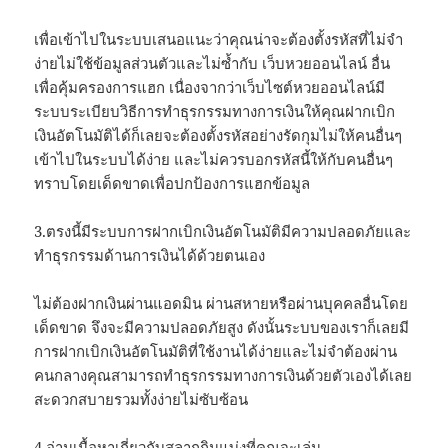
เพื่อเข้าไปในระบบเสนอแนะว่าคุณน่าจะต้องตั้งรหัสที่ไม่จำ
ง่ายไม่ใช้ข้อมูลส่วนตัวและไม่ซ้ำกับ เว็บหวยออนไลน์ อื่น
เพื่อคุ้มครองการแฮก เนื่องจากว่าเว็บไซต์หวยออนไลน์มี
ระบบระเบียบวิธีการทำธุรกรรมทางการเงินให้คุณฝากเบิก
เงินอัตโนมัติได้ก็เลยจะต้องตั้งรหัสอย่างรัดกุมไม่ให้คนอื่นๆ
เข้าไปในระบบได้ง่าย และไม่ควรบอกรหัสนี้ให้กับคนอื่นๆ
ทราบโดยเด็ดขาดเพื่อปกป้องการแฮกข้อมูล
3.ตรงนี้มีระบบการฝากเบิกเงินอัตโนมัติมีความปลอดภัยและ
ทำธุรกรรมด้านการเงินได้ด้วยตนเอง
ไม่ต้องฝากเงินผ่านแอดมิน ผ่านสหายหรือผ่านบุคคลอื่นโดย
เด็ดขาด จึงจะมีความปลอดภัยสูง ดังนั้นระบบของเราก็เลยมี
การฝากเบิกเงินอัตโนมัติที่ใช้งานได้ง่ายและไม่จำต้องผ่าน
คนกลางคุณสามารถทำธุรกรรมทางการเงินด้วยตัวเองได้เลย
สะดวกสบายรวมทั้งง่ายไม่ซับซ้อน
4.อ่านเนื้อหาเกี่ยวกับสลากกินแบ่งที่คุณจะเล่น