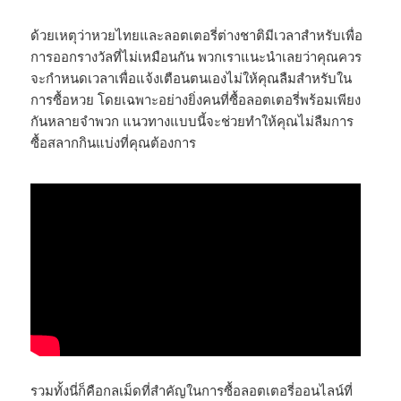
ด้วยเหตุว่าหวยไทยและลอตเตอรี่ต่างชาติมีเวลาสำหรับเพื่อ
การออกรางวัลที่ไม่เหมือนกัน พวกเราแนะนำเลยว่าคุณควร
จะกำหนดเวลาเพื่อแจ้งเตือนตนเองไม่ให้คุณลืมสำหรับใน
การซื้อหวย โดยเฉพาะอย่างยิ่งคนที่ซื้อลอตเตอรี่พร้อมเพียง
กันหลายจำพวก แนวทางแบบนี้จะช่วยทำให้คุณไม่ลืมการ
ซื้อสลากกินแบ่งที่คุณต้องการ
รวมทั้งนี่ก็คือกลเม็ดที่สำคัญในการซื้อลอตเตอรี่ออนไลน์ที่