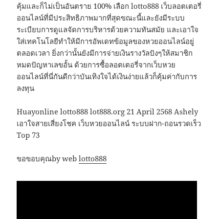
คุ้มและก็ไม่เป็นอันตราย 100% เลือก lotto888 เว็บลอตเตอรี่
ออนไลน์ที่มีประสิทธิภาพมากที่สุดขณะนี้และยังมีระบบ
ระเบียบการดูแลจัดการบริหารด้วยความทันสมัย และเอาใจ
ใส่เทคโนโลยีทำให้มีการอัพเดทข้อมูลของหวยออนไลน์อยู่
ตลอดเวลา ยิ่งกว่านั้นยังมีการจ่ายเงินรางวัลปังๆให้สมาชิก
หมดปัญหาเลขอั้น ด้วยการซื้อลอตเตอรี่จากเว็บหวย
ออนไลน์ที่นี่กันดีกว่าบันเทิงใจได้เงินง่ายแล้วก็คุ้มค่ากับการ
ลงทุน
Huayonline lotto888 lot888.org 21 April 2568 Ashely
เอาใจสายเสี่ยงโชค เว็บหวยออนไลน์ ระบบฝาก-ถอนรวดเร็ว
Top 73
ขอขอบคุณby web
lotto888