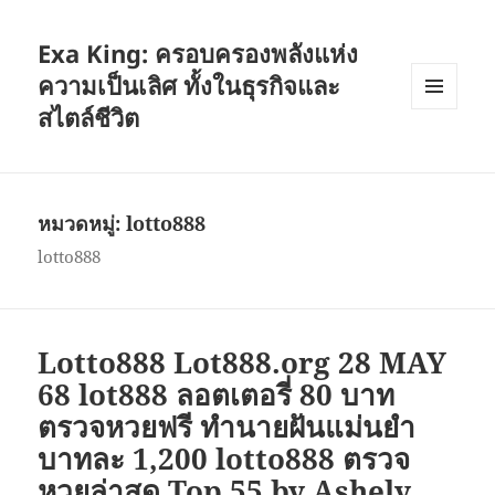
Exa King: ครอบครองพลังแห่ง
ความเป็นเลิศ ทั้งในธุรกิจและ
สไตล์ชีวิต
เมนู
และวิด
เจ็ต
หมวดหมู่:
lotto888
lotto888
Lotto888 Lot888.org 28 MAY
68 lot888 ลอตเตอรี่ 80 บาท
ตรวจหวยฟรี ทำนายฝันแม่นยำ
บาทละ 1,200 lotto888 ตรวจ
หวยล่าสุด Top 55 by Ashely