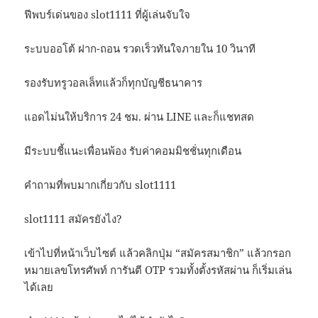
ฟีพบร์เด่นของ slot1111 ที่ผู้เล่นจับใจ
ระบบออโต้ ฝาก-ถอน รวดเร็วทันใจภายใน 10 วินาที
รองรับทรูวอลเล็ทแล้วก็ทุกบัญชีธนาคาร
แอดไม่นให้บริการ 24 ชม. ผ่าน LINE และก็แชทสด
มีระบบชี้แนะเพื่อนพ้อง รับค่าคอมมิชชั่นทุกเดือน
คำถามที่พบมากเกี่ยวกับ slot1111
slot1111 สมัครยังไง?
เข้าไปที่หน้าเว็บไซต์ แล้วคลิกปุ่ม “สมัครสมาชิก” แล้วกรอก
หมายเลขโทรศัพท์ การันตี OTP รวมทั้งตั้งรหัสผ่าน ก็เริ่มเล่น
ได้เลย