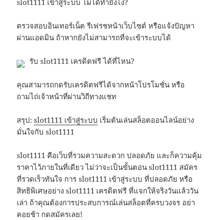
slot1111 เข้าสู่ระบบ ไม่ได้ทำยังไง?
ตรวจสอบอินเทอร์เน็ต รีเฟรชหน้าเว็บไซต์ หรือแจ้งปัญหา
ผ่านแอดมิน ถ้าหากยังไม่สามารถที่จะเข้าระบบได้
รับ slot1111 เครดิตฟรี ได้ที่ไหน?
คุณสามารถกดรับเครดิตฟรีได้จากหน้าโปรโมชั่น หรือ
ถามไถ่เจ้าหน้าที่ผ่านวิถีทางแชท
สรุป:
slot1111 เข้าสู่ระบบ
เริ่มต้นเล่นสล็อตออนไลน์อย่าง
มั่นใจกับ slot1111
slot1111 คือเว็บที่รวมความสะดวก ปลอดภัย และก็ความคุ้ม
ราคาไว้ภายในที่เดียว ไม่ว่าจะเป็นขั้นตอน slot1111 สมัคร
ที่รวดเร็วทันใจ การ slot1111 เข้าสู่ระบบ ที่ปลอดภัย หรือ
สิทธิพิเศษอย่าง slot1111 เครดิตฟรี ที่แจกให้จริงวันแล้ววัน
เล่า ถ้าคุณต้องการประสบการณ์เล่นสล็อตที่ครบวงจร อย่า
คอยช้า กดสมัครเลย!