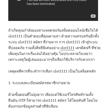
ถ้าเกิดคุณกำลังมองหาแพลตฟอร์มสล็อตออนไลน์เชื่อใจได้
slot1111 เป็นคำตอบที่คุณตามหา ด้วยความครบครันอีกทั้ง
ระบบ slot1111 สมัคร ที่ง่ายมาก การ slot1111 เข้าสู่ระบบ
ที่ปลอดภัย รวมทั้งสิทธิพิเศษอย่าง
slot1111
เครดิตฟรี ที่ช่วย
เพิ่มทุนในการเริ่มเล่นได้อย่างคุ้ม ไม่ประหลาดใจเลยว่า
เพราะเหตุใดผู้เล่นเยอะมากๆถึงเลือกใช้บริการกับพวกเรา
เหตุผลที่ควรที่จะทำการเลือก slot1111 เป็นเว็บสล็อตหลัก
1. ระบบลงทะเบียนสมัครสมาชิกง่ายดาย
ด้วยขั้นตอนที่ไม่ยุ่งยาก เพียงแต่ใช้เบอร์โทรศัพท์รวมทั้ง
ยืนยัน OTP ก็สามารถ slot1111 สมัคร ได้โดยทันที โดยไม่
ต้องกรอกข้อมูลส่วนตัวที่ซับซ้อน