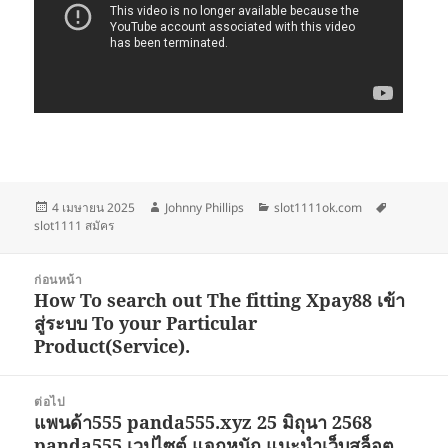
เขียน
ผู้
หมวด
ป้าย
4 เมษายน 2025
Johnny Phillips
slot1111ok.com
เมื่อ
เขียน
หมู่
กำกับ
slot1111 สมัคร
แนะแนว
ก่อนหน้า
เรื่อง
How To search out The fitting Xpay88 เข้า
เรื่อง
สู่ระบบ To your Particular
ก่อน
Product(Service).
หน้า:
ต่อไป
แพนด้า555 panda555.xyz 25 มิถุนา 2568
เรื่อง
panda555 เวปไซต์ แจกหนัก แนะนำเว็บสล็อต
ต่อ