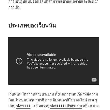
การเป็นรูปแบบออนไลน์ที่สามารถเข้าถึงได้ง่ายและสะดวก
กว่าเดิม
ประเภทของเว็บพนัน
เว็บพนันมีหลากหลายประเภท ตั้งแต่การพนันกีฬาที่มีความ
นิยมในระดับนานาชาติ การเดิมพันคาสิโนออนไลน์ เช่น รู
เล็ต,
slot1111
แบล็คแจ็ค,
slot1111 เข้าสู่ระบบ
สล็อต และ