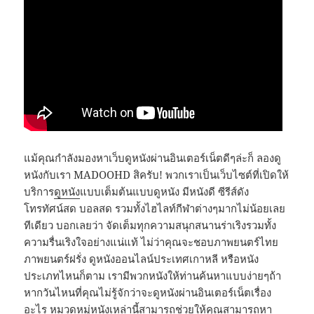
แม้คุณกำลังมองหาเว็บดูหนังผ่านอินเตอร์เน็ตดีๆล่ะก็ ลองดู
หนังกับเรา MADOOHD สิครับ! พวกเราเป็นเว็บไซต์ที่เปิดให้
บริการ
ดูหนัง
แบบเต็มต้นแบบดูหนัง มีหนังดี ซีรีส์ดัง
โทรทัศน์สด บอลสด รวมทั้งไฮไลท์กีฬาต่างๆมากไม่น้อยเลย
ทีเดียว บอกเลยว่า จัดเต็มทุกความสนุกสนานร่าเริงรวมทั้ง
ความรื่นเริงใจอย่างแน่แท้ ไม่ว่าคุณจะชอบภาพยนตร์ไทย
ภาพยนตร์ฝรั่ง ดูหนังออนไลน์ประเทศเกาหลี หรือหนัง
ประเภทไหนก็ตาม เรามีพวกหนังให้ท่านค้นหาแบบง่ายๆถ้า
หากวันไหนที่คุณไม่รู้จักว่าจะดูหนังผ่านอินเตอร์เน็ตเรื่อง
อะไร หมวดหมู่หนังเหล่านี้สามารถช่วยให้คุณสามารถหา