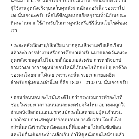
นี้ขึ้นมา ฮ่า… ซึ่งผมก็ได้เก็บรวบรวมเอาจากคนรอบตัวที่เป็น
ผู้ใช้งานดูหนังจริงๆบนเว็บดูหนังผ่านอินเตอร์เน็ตของเราไป
เลยนั่นเองนะครับ เพื่อได้ข้อมูลแบบเรียลๆรวมทั้งนี่เป็นขณะ
ที่คนส่วนมากใช้สำหรับในการดูหนังหรือซีรีส์บนเว็บไซต์ของ
เรา
• ระยะหลังเลิกงาน/เลิกเรียน หากคุณเลิกงานหรือเลิกเรียน
แล้วล่ะก็ การทำงานหรือการศึกษาเล่าเรียนมาตลอดวันคงจะ
ดูดพลังจากคุณไปไม่มากก็น้อยเลยล่ะครับ การหากิจบาป
ยามว่างอย่างการดูหนังออนไลน์ก็เป็นอะไรที่ตอบปัญหาชีวิต
ของคนโดยมากได้เลย เพราะฉะนั้น ระยะเวลายอดฮิต
สำหรับกลุ่มคนเหล่านี้เลยก็คือ 18:00 – 21:00 น. นั่นเองขอรับ
• ตอนก่อนนอน อะไรมันจะดีไปกว่ากระบวนการทำอะไรที่
ชอบในระยะเวลาก่อนนอนล่ะนะครับจริงไหม อย่างผมถูกใจ
อ่านหนังสือก่อนนอนมากๆแม้กระนั้นสหายผมผู้คนจำนวน
มากก็ชอบการเสพดูหนังก่อนนอนอย่างเดียวกัน โดยยิ่งไป
กว่านั้นหนังรักหรือหนังคอมเมดี้ที่มองง่าย ไม่สลับซับซ้อน
และไม่ตื่นเต้นกระทั่งเหลือเกิน ทำให้ดูหนังออนไลน์จบแล้ว