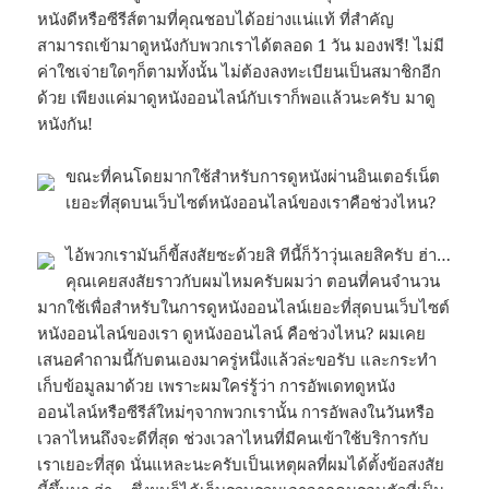
หนังดีหรือซีรีส์ตามที่คุณชอบได้อย่างแน่แท้ ที่สำคัญ
สามารถเข้ามาดูหนังกับพวกเราได้ตลอด 1 วัน มองฟรี! ไม่มี
ค่าใชเจ่ายใดๆก็ตามทั้งนั้น ไม่ต้องลงทะเบียนเป็นสมาชิกอีก
ด้วย เพียงแค่มาดูหนังออนไลน์กับเราก็พอแล้วนะครับ มาดู
หนังกัน!
ขณะที่คนโดยมากใช้สำหรับการดูหนังผ่านอินเตอร์เน็ต
เยอะที่สุดบนเว็บไซต์หนังออนไลน์ของเราคือช่วงไหน?
ไอ้พวกเรามันก็ขี้สงสัยซะด้วยสิ ทีนี้ก็ว้าวุ่นเลยสิครับ ฮ่า…
คุณเคยสงสัยราวกับผมไหมครับผมว่า ตอนที่คนจำนวน
มากใช้เพื่อสำหรับในการดูหนังออนไลน์เยอะที่สุดบนเว็บไซต์
หนังออนไลน์ของเรา ดูหนังออนไลน์ คือช่วงไหน? ผมเคย
เสนอคำถามนี้กับตนเองมาครู่หนึ่งแล้วล่ะขอรับ และกระทำ
เก็บข้อมูลมาด้วย เพราะผมใคร่รู้ว่า การอัพเดทดูหนัง
ออนไลน์หรือซีรีส์ใหม่ๆจากพวกเรานั้น การอัพลงในวันหรือ
เวลาไหนถึงจะดีที่สุด ช่วงเวลาไหนที่มีคนเข้าใช้บริการกับ
เราเยอะที่สุด นั่นแหละนะครับเป็นเหตุผลที่ผมได้ตั้งข้อสงสัย