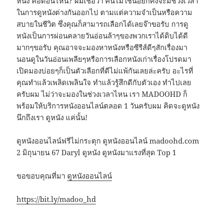
หนัง คือตอนไหน? ผมเชื่อว่า คนไม่ใช่น้อยก็คงจะมีช่วงเวลา
ในการดูหนังต่างกันออกไป ตามแต่ความจำเป็นหรือความ
สบายในชีวิต ซึ่งคุณก็สามารถเลือกได้เลยจ๊าขอรับ การดู
หนังเป็นการผ่อนคลายวันอ่อนล้าๆของพวกเราได้ดิบได้ดี
มากๆขอรับ คุณอาจจะมองหาหนังหรือซีรีส์ดีๆสักเรื่องมา
นอนดูในวันอ่อนเพลียๆหรือการเลือกหนังเก่าเรื่องโปรดมา
เปิดมองบ่อยๆก็เป็นตัวเลือกที่ดีไม่แพ้กันเลยล่ะครับ อะไรที่
คุณทำแล้วเพลิดเพลินใจ ทำแล้วรู้สึกดีกับตัวเอง ทำไปเลย
ครับผม ไม่ว่าจะมองในช่วงเวลาไหน เรา MADOOHD ก็
พร้อมให้บริการหนังออนไลน์ตลอด 1 วันครับผม คิดจะดูหนัง
นึกถึงเรา ดูหนัง แค่นั้น!
ดูหนังออนไลน์ฟรีไม่กระตุก ดูหนังออนไลน์ madoohd.com
2 มิถุนายน 67 Daryl ดูหนัง ดูหนังมาแรงที่สุด Top 1
ขอขอบคุณที่มา
ดูหนังออนไลน์
https://bit.ly/madoo_hd