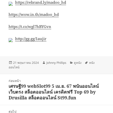
https://rebrand.ly/madoo_hd
https://wow.in.th/madoo_hd
https://t.co/wgl7hBYGvn
http://gg.gg/1aujir
เขียน
ผู้
หมวด
ป้าย
21 พฤษภาคม 2024
Johnny Phillips
ดูหนัง
หนัง
เมื่อ
เขียน
หมู่
กำกับ
ออนไลน์
แนะแนว
ก่อนหน้า
เรื่อง
เศรษฐี99 webSlot99 5 เม.ย. 67 พนันออนไลน์
เรื่อง
เว็บตรง สล็อตออนไลน์ เครดิตฟรี Top 69 by
ก่อน
Drusilla สล็อตออนไลน์ St99.fun
หน้า:
ต่อไป