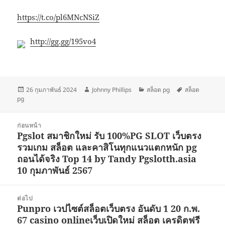
https://t.co/pl6MNcNSiZ
http://gg.gg/195vo4
เขียน
ผู้
หมวด
ป้าย
26 กุมภาพันธ์ 2024
Johnny Phillips
สล็อต pg
สล็อต
เมื่อ
เขียน
หมู่
กำกับ
pg
แนะแนว
ก่อนหน้า
เรื่อง
Pgslot สมาชิกใหม่ รับ 100%PG SLOT เว็บตรง
เรื่อง
รวมเกม สล็อต และคาสิโนทุกแนวแตกหนัก pg
ก่อน
ถอนได้จริง Top 14 by Tandy Pgslotth.asia
หน้า:
10 กุมภาพันธ์ 2567
ต่อไป
Punpro เวปไซต์สล็อตเว็บตรง อันดับ 1 20 ก.พ.
เรื่อง
67 casino onlineเว็บเปิดใหม่ สล็อต เครดิตฟรี
ต่อ