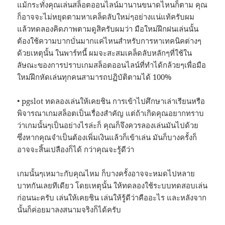
แม้กระทั่งคุณเล่นสล็อตออนไลน์มานานขนาดไหนก็ตาม คุณ
ก็อาจจะไม่หยุดตามหาเคล็ดลับใหม่ๆอย่างแน่แท้ครับผม
แล้วทดลองคิดภาพตามดูสิครับผมว่า มือใหม่ฝึกฝนเล่นนั้น
ต้องใช้ความบากบั่นมากแค่ไหนสำหรับการหาเทคนิคต่างๆ
ด้วยเหตุนั้น ในพาร์ทนี้ ผมจะสะสมเคล็ดลับหลักๆที่ใช้ใน
ลัษณะของการปราบเกมสล็อตออนไลน์ที่ทำได้กล้วยๆเพื่อมือ
ใหม่ฝึกหัดเล่นทุกคนสามารถปฏิบัติตามได้ 100%
• pgslot ทดลองเล่นให้เคยชิน การเข้าไปศึกษาเล่าเรียนหรือ
พิจารณาเกมสล็อตเป็นเรื่องสำคัญ แต่ถ้าเกิดคุณอยากทราบ
ว่าเกมนั้นๆเป็นอย่างไรล่ะก็ คุณก็จึงควรลองเล่นมันไปด้วย
ซึ่งหากคุณจำเป็นต้องเพิ่มเงินแล้วก็เข้าเล่น มันก็บางครั้งก็
อาจจะสิ้นเปลืองก็ได้ กว่าคุณจะรู้ดีว่า
เกมนั้นๆเหมาะกับคุณไหม ก็บางครั้งอาจจะหมดไปหลาย
บาทกันเลยทีเดียว โดยเหตุนั้น ให้ทดลองใช้ระบบทดสอบเล่น
ก่อนนะครับ เล่นให้เคยชิน เล่นให้รู้ดีว่าคืออะไร และหลังจาก
นั้นก็ค่อยมาลงสนามจริงก็ได้ครับ